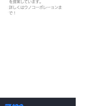
を提案しています。
詳しくはウノコーポレーョンま
で！
を使ってバリ取りの自動化を行い
ました。 弊社ではロボットを使
った自動化な提案ロボットを使っ
てバリ取りの自動化を行いまし
た。 弊社ではロボットを使っを
提案しています。 詳しくはウノ
コーポレーョンまで。 詳しくは
ウノコーポレーョンまで